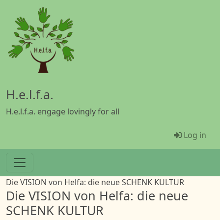
Skip to main content
H.e.l.f.a.
H.e.l.f.a. engage lovingly for all
Menü Be
Log in
Die VISION von Helfa: die neue SCHENK KULTUR
Die VISION von Helfa: die neue
SCHENK KULTUR