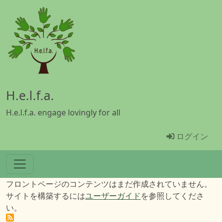
メインコンテンツに移動
H.e.l.f.a.
H.e.l.f.a. engage lovingly for all
Menü Benu
ログイン
フロントページのコンテンツはまだ作成されていません。
サイトを構築するには
ユーザーガイド
を参照してくださ
い。